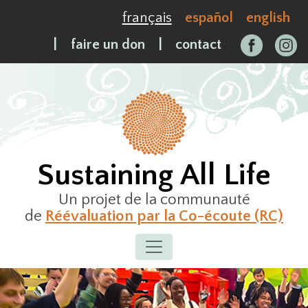
Skip
français
español
english
to
content
|
faire un don
|
contact
Sustaining All Life
Un projet de la communauté
de
Réévaluation par la Co-écoute (RC)