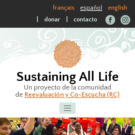
Skip
français
español
english
to
content
|
donar
|
contacto
Sustaining All Life
Un proyecto de la comunidad
de
Reevaluación y Co-Escucha (RC)